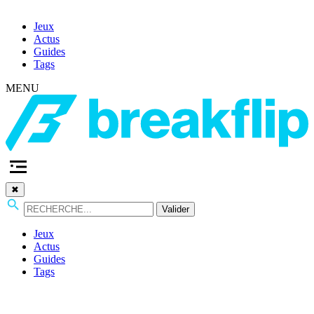
Jeux
Actus
Guides
Tags
MENU
✖
Valider
Jeux
Actus
Guides
Tags