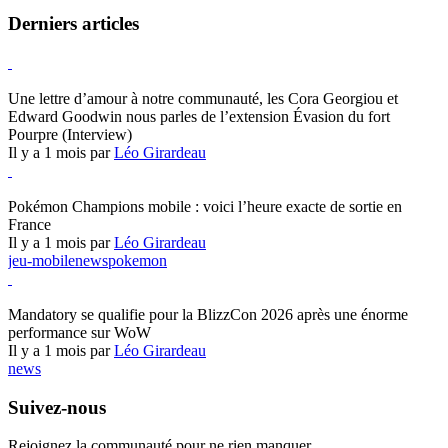
Derniers articles
Hearthstone
Une lettre d’amour à notre communauté, les Cora Georgiou et
Edward Goodwin nous parles de l’extension Évasion du fort
Pourpre (Interview)
Il y a 1 mois par
Léo Girardeau
Pokémon Champions
Pokémon Champions mobile : voici l’heure exacte de sortie en
France
Il y a 1 mois par
Léo Girardeau
jeu-mobile
news
pokemon
World of Warcraft
Mandatory se qualifie pour la BlizzCon 2026 après une énorme
performance sur WoW
Il y a 1 mois par
Léo Girardeau
news
Suivez-nous
Rejoignez la communauté pour ne rien manquer.