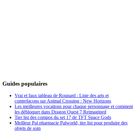
Guides populaires
Vrai et faux tableau de Rounard : Liste des arts et
contrefaçons sur Animal Crossing : New Horizons
Les meilleures vocations pour chaque personnage et comment
les débloquer dans Dragon Quest 7 Reimagined
Tier list des compos du set 17 de TFT Space Gods
Meilleur Pal pharmacie Palworld, tier list pour produire des
objets de soin