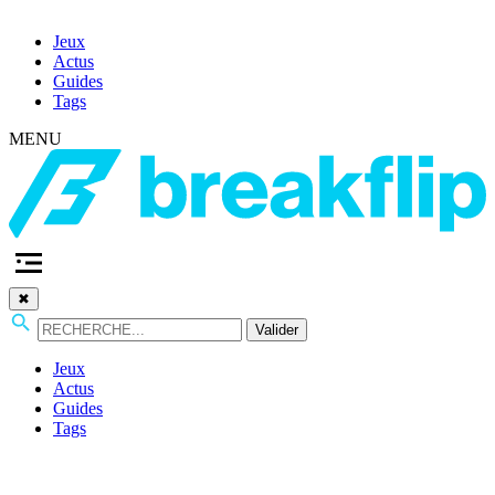
Jeux
Actus
Guides
Tags
MENU
✖
Valider
Jeux
Actus
Guides
Tags