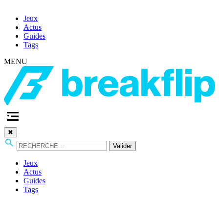
Jeux
Actus
Guides
Tags
MENU
✖
Valider
Jeux
Actus
Guides
Tags