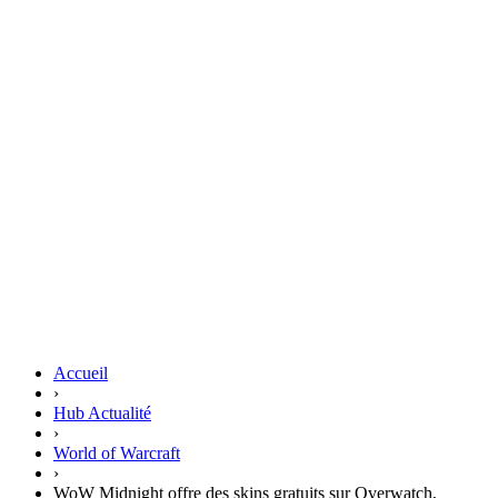
Accueil
›
Hub Actualité
›
World of Warcraft
›
WoW Midnight offre des skins gratuits sur Overwatch,