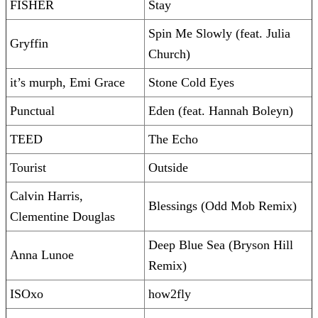
FISHER
Stay
Spin Me Slowly (feat. Julia
Gryffin
Church)
it’s murph, Emi Grace
Stone Cold Eyes
Punctual
Eden (feat. Hannah Boleyn)
TEED
The Echo
Tourist
Outside
Calvin Harris,
Blessings (Odd Mob Remix)
Clementine Douglas
Deep Blue Sea (Bryson Hill
Anna Lunoe
Remix)
ISOxo
how2fly