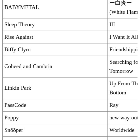
ー白炎ー
BABYMETAL
(White Flame
Sleep Theory
III
Rise Against
I Want It All
Biffy Clyro
Friendshippi
Searching for
Coheed and Cambria
Tomorrow
Up From Th
Linkin Park
Bottom
PassCode
Ray
Poppy
new way out
Snõõper
Worldwide