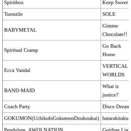
Spiritbox
Keep Sweet
Turnstile
SOLE
Gimme
BABYMETAL
Chocolate!!
Go Back
Spiritual Cramp
Home
VERTICAL
Ecca Vandal
WORLDS
What is
BAND-MAID
justice?
Coach Party
Disco Dream
GOKUMON(UchikubiGokumonDoukoukai)
hatarakitakun
Pendulum, AWOLNATION
Guiding Ligh