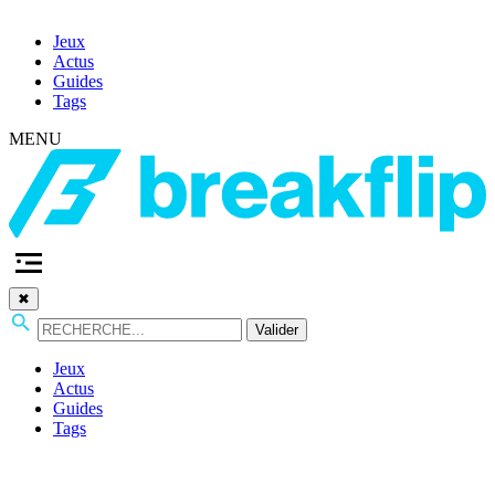
Jeux
Actus
Guides
Tags
MENU
✖
Valider
Jeux
Actus
Guides
Tags