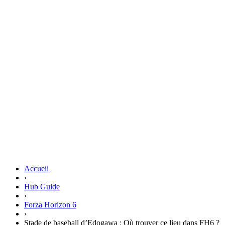
Accueil
›
Hub Guide
›
Forza Horizon 6
›
Stade de baseball d’Edogawa : Où trouver ce lieu dans FH6 ?