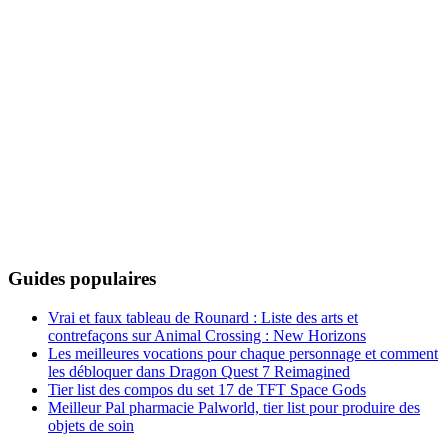
Guides populaires
Vrai et faux tableau de Rounard : Liste des arts et
contrefaçons sur Animal Crossing : New Horizons
Les meilleures vocations pour chaque personnage et comment
les débloquer dans Dragon Quest 7 Reimagined
Tier list des compos du set 17 de TFT Space Gods
Meilleur Pal pharmacie Palworld, tier list pour produire des
objets de soin