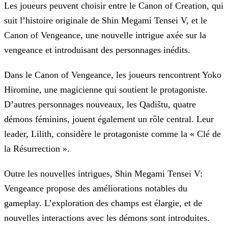
Les joueurs peuvent choisir entre le Canon of Creation, qui
suit l’histoire
originale de Shin Megami Tensei V, et le
Canon of Vengeance, une nouvelle intrigue axée sur la
vengeance et introduisant des personnages inédits.
Dans le Canon of Vengeance, les joueurs rencontrent Yoko
Hiromine, une magicienne qui soutient le protagoniste.
D’autres personnages nouveaux, les Qadištu, quatre
démons féminins, jouent également
un rôle central. Leur
leader, Lilith, considère le protagoniste comme la « Clé de
la Résurrection ».
Outre les nouvelles intrigues, Shin Megami Tensei V:
Vengeance propose des améliorations notables du
gameplay. L’exploration des champs est élargie, et de
nouvelles interactions avec les démons
sont introduites.