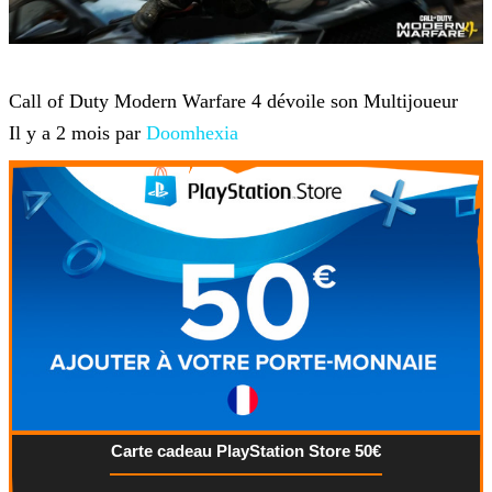
Jeux-vidéo
Call of Duty Modern Warfare 4 dévoile son Multijoueur
Il y a 2 mois par
Doomhexia
Carte cadeau PlayStation Store 50€