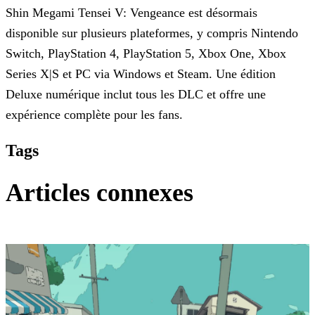
Shin Megami Tensei V: Vengeance est désormais
disponible sur plusieurs plateformes, y compris Nintendo
Switch, PlayStation 4, PlayStation 5, Xbox One, Xbox
Series X|S et PC via Windows et Steam.
Une édition
Deluxe numérique inclut tous les DLC et offre une
expérience complète pour les fans.
Tags
Articles connexes