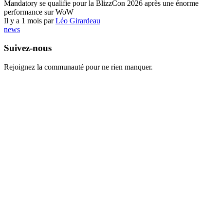
Mandatory se qualifie pour la BlizzCon 2026 après une énorme
performance sur WoW
Il y a 1 mois par
Léo Girardeau
news
Suivez-nous
Rejoignez la communauté pour ne rien manquer.