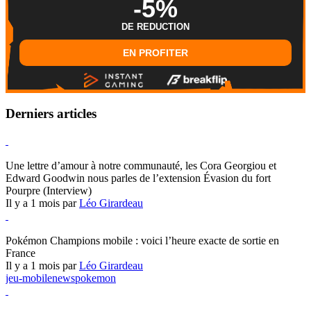
-5%
DE REDUCTION
EN PROFITER
Derniers articles
Hearthstone
Une lettre d’amour à notre communauté, les Cora Georgiou et
Edward Goodwin nous parles de l’extension Évasion du fort
Pourpre (Interview)
Il y a 1 mois par
Léo Girardeau
Pokémon Champions
Pokémon Champions mobile : voici l’heure exacte de sortie en
France
Il y a 1 mois par
Léo Girardeau
jeu-mobile
news
pokemon
World of Warcraft