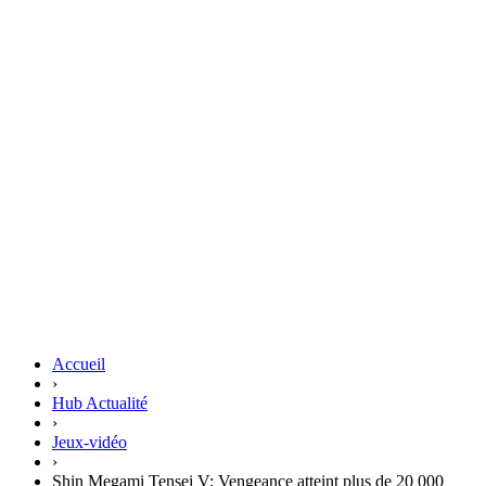
Accueil
›
Hub Actualité
›
Jeux-vidéo
›
Shin Megami Tensei V: Vengeance atteint plus de 20 000