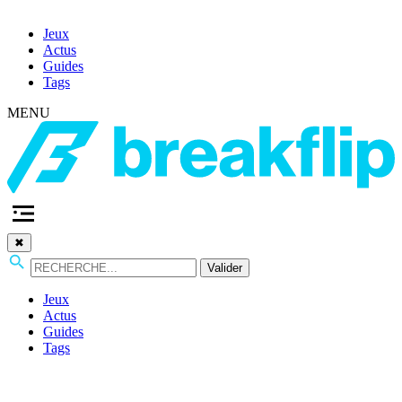
Jeux
Actus
Guides
Tags
MENU
✖
Valider
Jeux
Actus
Guides
Tags