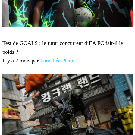
Jeux-vidéo
Test de GOALS : le futur concurrent d’EA FC fait-il le
poids ?
Il y a 2 mois par
Timothée Pham