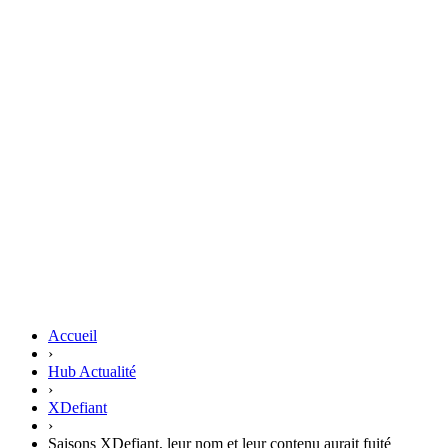
Accueil
›
Hub Actualité
›
XDefiant
›
Saisons XDefiant, leur nom et leur contenu aurait fuité