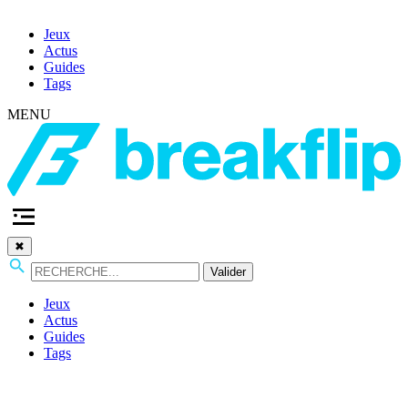
Jeux
Actus
Guides
Tags
MENU
✖
Valider
Jeux
Actus
Guides
Tags