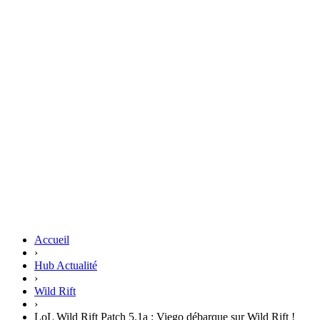
Accueil
›
Hub Actualité
›
Wild Rift
›
LoL Wild Rift Patch 5.1a : Viego débarque sur Wild Rift !