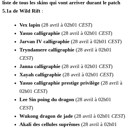
liste de tous les skins qui vont arriver durant le patch
5.1a de
Wild Rift
:
Vex lapin
(28 avril à 02h01
CEST
)
Yasuo calligraphie
(28 avril à 02h01
CEST
)
Jarvan IV calligraphie
(28 avril à 02h01
CEST
)
Tryndamere calligraphie
(28 avril à 02h01
CEST
)
Janna calligraphie
(28 avril à 02h01
CEST
)
Xayah calligraphie
(28 avril à 02h01
CEST
)
Yasuo calligraphie prestige privilège
(28 avril à
02h01
CEST
)
Lee Sin poing du dragon
(28 avril à 02h01
CEST
)
Wukong dragon de jade
(28 avril à 02h01
CEST
)
Akali des cellules suprêmes
(28 avril à 02h01