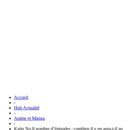
Accueil
›
Hub Actualité
›
Anime et Manga
›
Kaiju No.8 nombre d’épisodes : combien il y en aura-t-il au