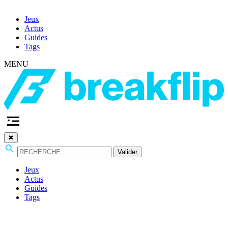
Jeux
Actus
Guides
Tags
MENU
✖
Valider
Jeux
Actus
Guides
Tags