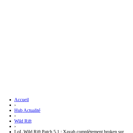
Accueil
›
Hub Actualité
›
Wild Rift
›
LoL Wild Rift Patch 5.1 : Xayah complètement broken sur