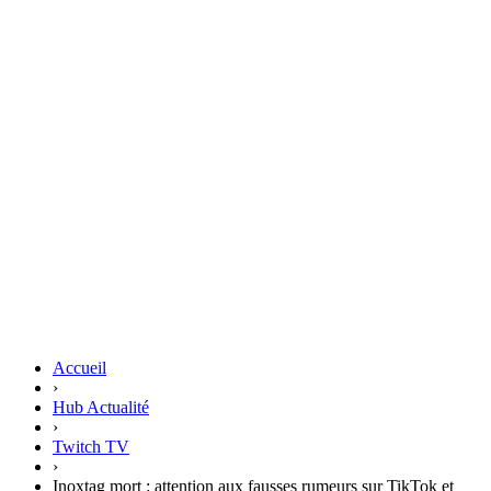
Accueil
›
Hub Actualité
›
Twitch TV
›
Inoxtag mort : attention aux fausses rumeurs sur TikTok et