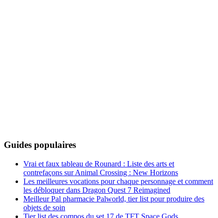
Guides populaires
Vrai et faux tableau de Rounard : Liste des arts et
contrefaçons sur Animal Crossing : New Horizons
Les meilleures vocations pour chaque personnage et comment
les débloquer dans Dragon Quest 7 Reimagined
Meilleur Pal pharmacie Palworld, tier list pour produire des
objets de soin
Tier list des compos du set 17 de TFT Space Gods