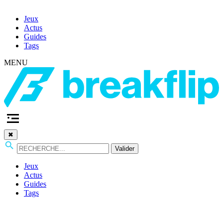
Jeux
Actus
Guides
Tags
MENU
✖
Valider
Jeux
Actus
Guides
Tags