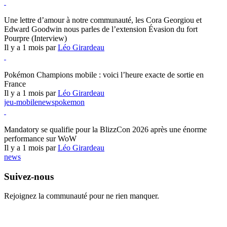
Hearthstone
Une lettre d’amour à notre communauté, les Cora Georgiou et
Edward Goodwin nous parles de l’extension Évasion du fort
Pourpre (Interview)
Il y a 1 mois par
Léo Girardeau
Pokémon Champions
Pokémon Champions mobile : voici l’heure exacte de sortie en
France
Il y a 1 mois par
Léo Girardeau
jeu-mobile
news
pokemon
World of Warcraft
Mandatory se qualifie pour la BlizzCon 2026 après une énorme
performance sur WoW
Il y a 1 mois par
Léo Girardeau
news
Suivez-nous
Rejoignez la communauté pour ne rien manquer.