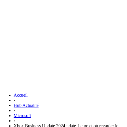
Accueil
›
Hub Actualité
›
Microsoft
›
Xbox Business Update 2024 : date, heure et où regarder le