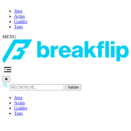
Jeux
Actus
Guides
Tags
MENU
✖
Valider
Jeux
Actus
Guides
Tags