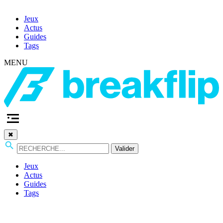
Jeux
Actus
Guides
Tags
MENU
✖
Valider
Jeux
Actus
Guides
Tags