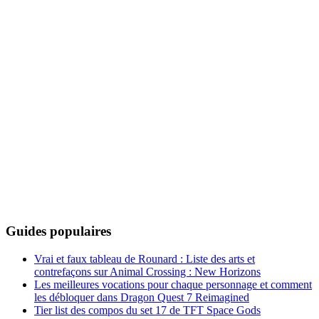
Guides populaires
Vrai et faux tableau de Rounard : Liste des arts et
contrefaçons sur Animal Crossing : New Horizons
Les meilleures vocations pour chaque personnage et comment
les débloquer dans Dragon Quest 7 Reimagined
Tier list des compos du set 17 de TFT Space Gods