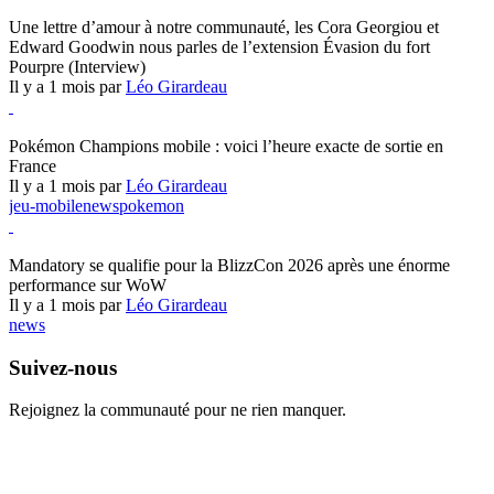
Hearthstone
Une lettre d’amour à notre communauté, les Cora Georgiou et
Edward Goodwin nous parles de l’extension Évasion du fort
Pourpre (Interview)
Il y a 1 mois par
Léo Girardeau
Pokémon Champions
Pokémon Champions mobile : voici l’heure exacte de sortie en
France
Il y a 1 mois par
Léo Girardeau
jeu-mobile
news
pokemon
World of Warcraft
Mandatory se qualifie pour la BlizzCon 2026 après une énorme
performance sur WoW
Il y a 1 mois par
Léo Girardeau
news
Suivez-nous
Rejoignez la communauté pour ne rien manquer.