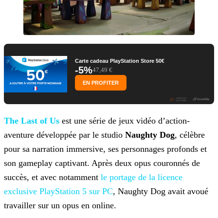
Carte cadeau PlayStation Store 50€
-5%
47,49 €
EN PROFITER
The Last of Us
est une série de jeux vidéo d’action-
aventure développée par le studio
Naughty
Dog
, célèbre
pour sa narration immersive, ses personnages profonds et
son gameplay captivant. Après deux opus couronnés de
succès, et avec notamment
le portage de la licence
exclusive PlayStation 5 sur PC
, Naughty Dog avait avoué
travailler sur un opus en online.