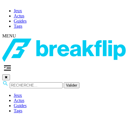
Jeux
Actus
Guides
Tags
MENU
✖
Valider
Jeux
Actus
Guides
Tags