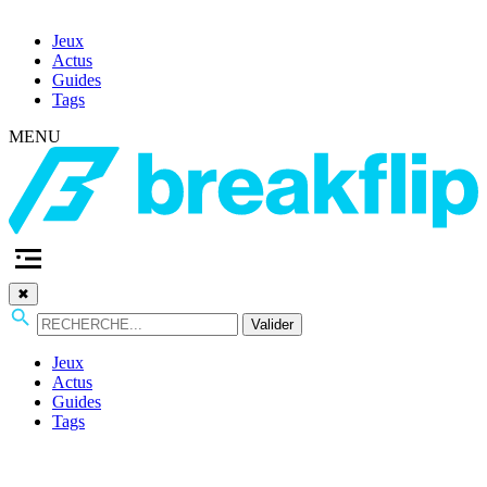
Jeux
Actus
Guides
Tags
MENU
✖
Valider
Jeux
Actus
Guides
Tags