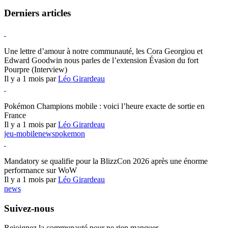
Derniers articles
Hearthstone
Une lettre d’amour à notre communauté, les Cora Georgiou et
Edward Goodwin nous parles de l’extension Évasion du fort
Pourpre (Interview)
Il y a 1 mois par
Léo Girardeau
Pokémon Champions
Pokémon Champions mobile : voici l’heure exacte de sortie en
France
Il y a 1 mois par
Léo Girardeau
jeu-mobile
news
pokemon
World of Warcraft
Mandatory se qualifie pour la BlizzCon 2026 après une énorme
performance sur WoW
Il y a 1 mois par
Léo Girardeau
news
Suivez-nous
Rejoignez la communauté pour ne rien manquer.