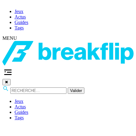
Jeux
Actus
Guides
Tags
MENU
✖
Valider
Jeux
Actus
Guides
Tags