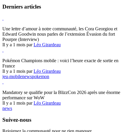
Derniers articles
Hearthstone
Une lettre d’amour à notre communauté, les Cora Georgiou et
Edward Goodwin nous parles de l’extension Évasion du fort
Pourpre (Interview)
Il y a 1 mois par
Léo Girardeau
Pokémon Champions
Pokémon Champions mobile : voici l’heure exacte de sortie en
France
Il y a 1 mois par
Léo Girardeau
jeu-mobile
news
pokemon
World of Warcraft
Mandatory se qualifie pour la BlizzCon 2026 après une énorme
performance sur WoW
Il y a 1 mois par
Léo Girardeau
news
Suivez-nous
Rejoignez la communauté pour ne rien manquer.