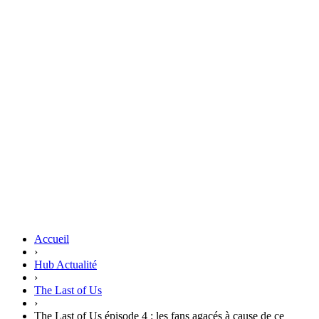
Accueil
›
Hub Actualité
›
The Last of Us
›
The Last of Us épisode 4 : les fans agacés à cause de ce