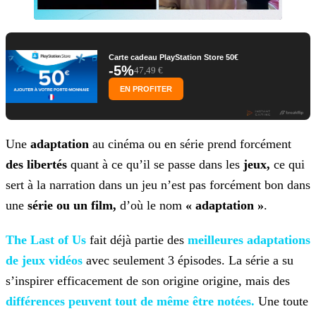
Carte cadeau PlayStation Store 50€
-5%
47,49 €
EN PROFITER
Une
adaptation
au cinéma ou en série prend forcément
des libertés
quant à ce qu’il se passe dans les
jeux,
ce qui
sert à la narration dans un jeu
n’est pas forcément bon dans
une
série ou un film,
d’où le nom
« adaptation »
.
The Last of Us
fait déjà partie des
meilleures adaptations
de jeux vidéos
avec seulement 3 épisodes. La série a su
s’inspirer efficacement de son origine origine, mais des
différences peuvent tout de même être notées.
Une toute