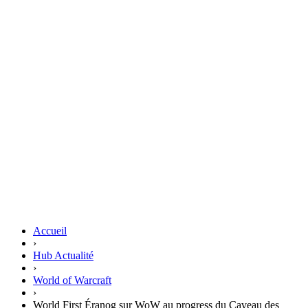
Accueil
›
Hub Actualité
›
World of Warcraft
›
World First Éranog sur WoW au progress du Caveau des