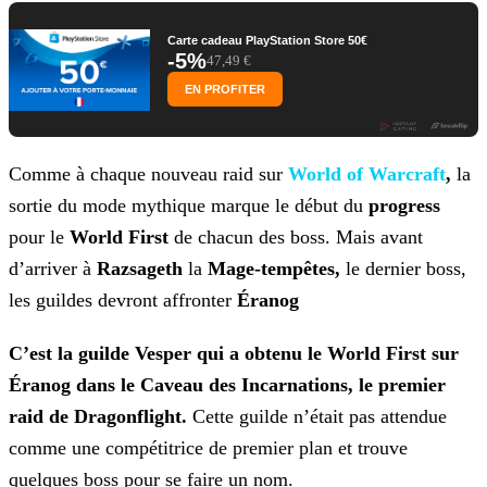
Carte cadeau PlayStation Store 50€
-5%
47,49 €
EN PROFITER
Comme à chaque nouveau raid sur
World of Warcraft
,
la
sortie du mode mythique marque le début
du
progress
pour le
World First
de chacun des boss. Mais avant
d’arriver à
Razsageth
la
Mage-tempêtes,
le dernier boss,
les guildes
devront affronter
Éranog
C’est la guilde Vesper qui a obtenu le World First sur
Éranog dans le Caveau des Incarnations, le premier
raid de Dragonflight.
Cette guilde n’était pas attendue
comme une
compétitrice de premier plan et trouve
quelques boss pour se faire un nom.