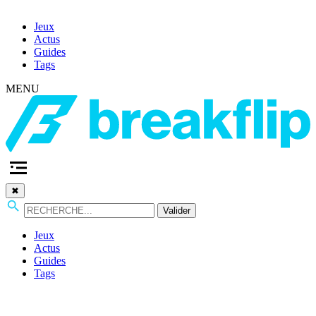
Jeux
Actus
Guides
Tags
MENU
✖
Valider
Jeux
Actus
Guides
Tags