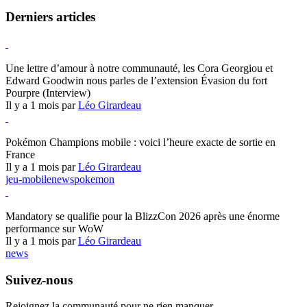
Derniers articles
Hearthstone
Une lettre d’amour à notre communauté, les Cora Georgiou et
Edward Goodwin nous parles de l’extension Évasion du fort
Pourpre (Interview)
Il y a 1 mois par
Léo Girardeau
Pokémon Champions
Pokémon Champions mobile : voici l’heure exacte de sortie en
France
Il y a 1 mois par
Léo Girardeau
jeu-mobile
news
pokemon
World of Warcraft
Mandatory se qualifie pour la BlizzCon 2026 après une énorme
performance sur WoW
Il y a 1 mois par
Léo Girardeau
news
Suivez-nous
Rejoignez la communauté pour ne rien manquer.