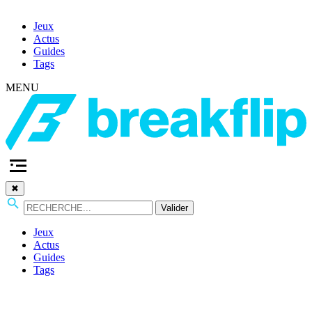
Jeux
Actus
Guides
Tags
MENU
✖
Valider
Jeux
Actus
Guides
Tags