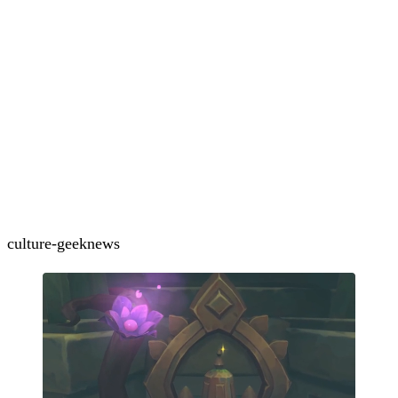
culture-geek
news