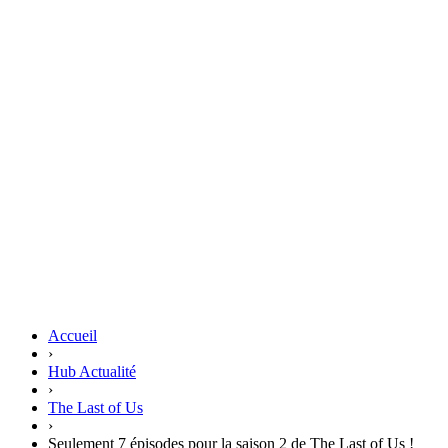
Accueil
›
Hub Actualité
›
The Last of Us
›
Seulement 7 épisodes pour la saison 2 de The Last of Us !