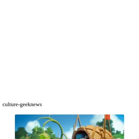
culture-geek
news