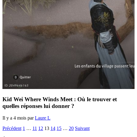
Kid Wei Where Winds Meet : Où le trouver et
quelles réponses lui donner ?
Il y a 4 mois par
Laure L
Précédent
1
…
11
12
13
14
15
…
20
Suivant