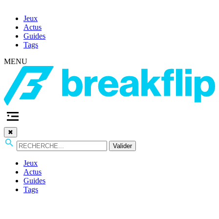
Jeux
Actus
Guides
Tags
MENU
✖
Valider
Jeux
Actus
Guides
Tags