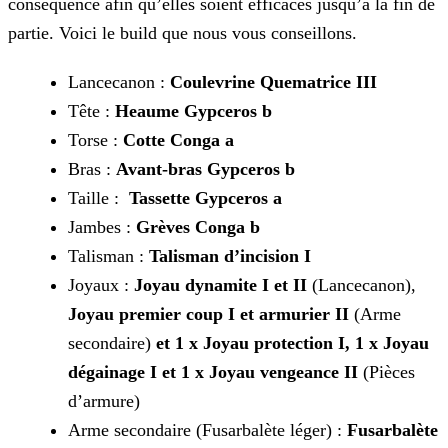
conséquence afin qu’elles
soient efficaces jusqu’à la fin de
partie. Voici le build que nous vous conseillons.
Lancecanon :
Coulevrine Quematrice III
Tête :
Heaume Gypceros b
Torse :
Cotte Conga a
Bras :
Avant-bras Gypceros b
Taille :
Tassette Gypceros a
Jambes :
Grèves Conga b
Talisman :
Talisman d’incision I
Joyaux :
Joyau dynamite I et II
(Lancecanon),
Joyau premier coup I et armurier II
(Arme
secondaire)
et 1 x Joyau protection I, 1 x Joyau
dégainage I
et 1 x Joyau vengeance II
(Pièces
d’armure)
Arme secondaire (Fusarbalète léger) :
Fusarbalète