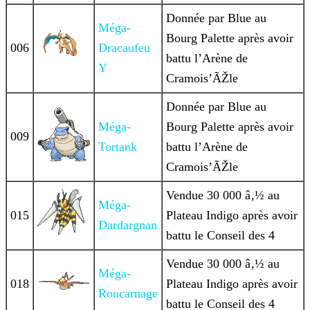
Donnée par Blue au
Méga-
Bourg Palette après avoir
006
Dracaufeu
battu l’Arène de
Y
Cramois’ÃŽle
Donnée par Blue au
Méga-
Bourg Palette après avoir
009
Tortank
battu l’Arène de
Cramois’ÃŽle
Vendue 30 000 â‚½ au
Méga-
015
Plateau Indigo après avoir
Dardargnan
battu le Conseil des 4
Vendue 30 000 â‚½ au
Méga-
018
Plateau Indigo après avoir
Roucarnage
battu le Conseil des 4