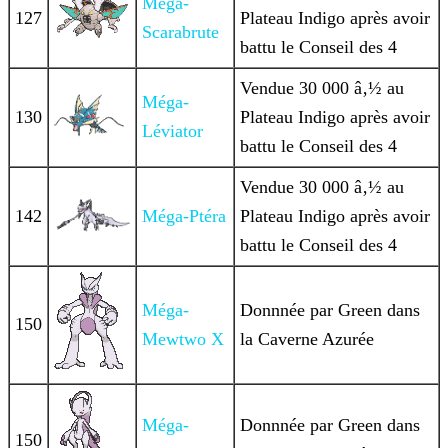
Méga-
127
Plateau Indigo après avoir
Scarabrute
battu le Conseil des 4
Vendue 30 000 â‚½ au
Méga-
130
Plateau Indigo après avoir
Léviator
battu le Conseil des 4
Vendue 30 000 â‚½ au
142
Méga-Ptéra
Plateau Indigo après avoir
battu le Conseil des 4
Méga-
Donnnée par Green dans
150
Mewtwo X
la Caverne Azurée
Méga-
Donnnée par Green dans
150