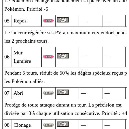
Le Pokémon échange instantanément sa place avec un autr
Pokémon. Priorité -6
05
Repos
—
—
Le lanceur régénère ses PV au maximum et s’endort penda
les 2 prochains tours.
Mur
06
—
—
Lumière
Pendant 5 tours, réduit de 50% les dégâts spéciaux reçus pa
les Pokémon alliés.
07
Abri
—
—
Protège de toute attaque durant un tour. La précision est
divisée par 3 à chaque utilisation consécutive. Priorité : +4.
08
Clonage
—
—