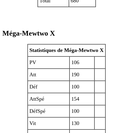
Total
680
Méga-Mewtwo X
Statistiques de Méga-Mewtwo X
PV
106
Att
190
Déf
100
AttSpé
154
DéfSpé
100
Vit
130