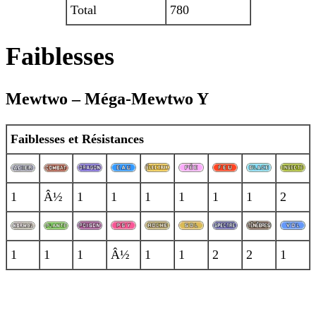
Total
780
Faiblesses
Mewtwo – Méga-Mewtwo Y
Faiblesses et Résistances
1
Â½
1
1
1
1
1
1
2
1
1
1
Â½
1
1
2
2
1