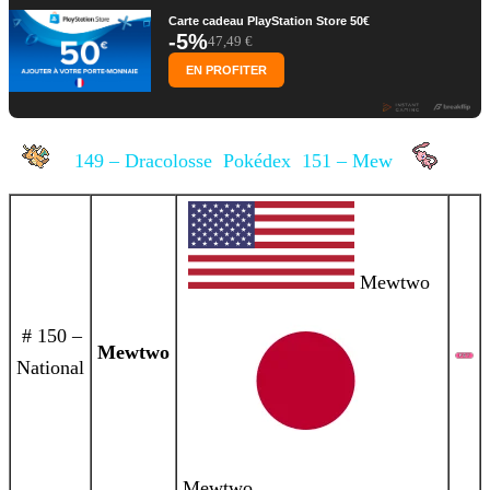
Carte cadeau PlayStation Store 50€
-5%
47,49 €
EN PROFITER
149 – Dracolosse
Pokédex
151 – Mew
Mewtwo
# 150 –
Mewtwo
National
Mewtwo