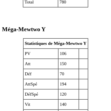
Total
780
Méga-Mewtwo Y
Statistiques de Méga-Mewtwo Y
PV
106
Att
150
Déf
70
AttSpé
194
DéfSpé
120
Vit
140