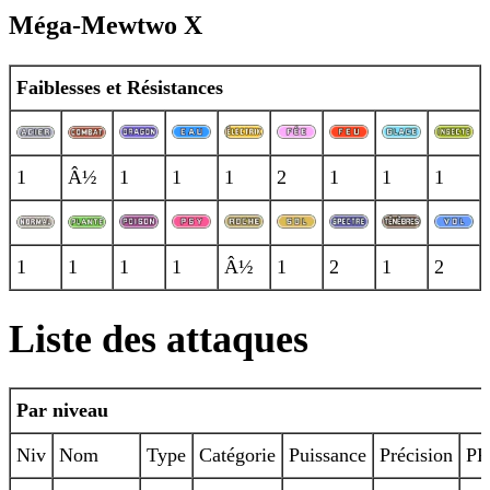
Méga-Mewtwo X
Faiblesses et Résistances
1
Â½
1
1
1
2
1
1
1
1
1
1
1
Â½
1
2
1
2
Liste des attaques
Par niveau
Niv
Nom
Type
Catégorie
Puissance
Précision
PP