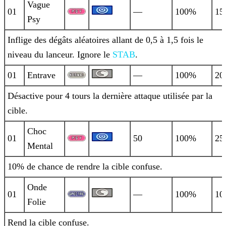
Vague
01
—
100%
15
Psy
Inflige des dégâts aléatoires allant de 0,5 à 1,5 fois le
niveau du lanceur. Ignore le
STAB
.
01
Entrave
—
100%
20
Désactive pour 4 tours la dernière attaque utilisée par la
cible.
Choc
01
50
100%
25
Mental
10% de chance de rendre la cible confuse.
Onde
01
—
100%
10
Folie
Rend la cible confuse.