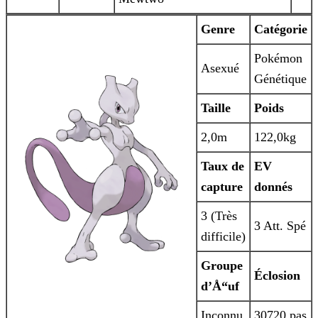
Genre
Catégorie
Pokémon
Asexué
Génétique
Taille
Poids
2,0m
122,0kg
Taux de
EV
capture
donnés
3 (Très
3 Att. Spé
difficile)
Groupe
Éclosion
d’Å“uf
Inconnu
30720 pas