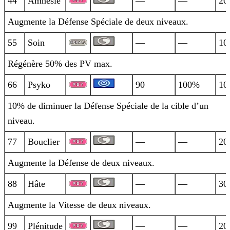
44
Amnésie
—
—
20
Augmente la Défense Spéciale de deux niveaux.
55
Soin
—
—
10
Régénère 50% des PV max.
66
Psyko
90
100%
10
10% de diminuer la Défense Spéciale de la cible d’un
niveau.
77
Bouclier
—
—
20
Augmente la Défense de deux niveaux.
88
Hâte
—
—
30
Augmente la Vitesse de deux niveaux.
99
Plénitude
—
—
20