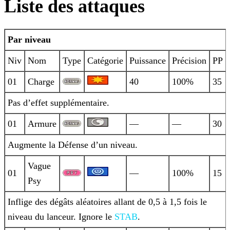
Liste des attaques
Par niveau
Niv
Nom
Type
Catégorie
Puissance
Précision
PP
01
Charge
40
100%
35
Pas d’effet supplémentaire.
01
Armure
—
—
30
Augmente la Défense d’un niveau.
Vague
01
—
100%
15
Psy
Inflige des dégâts aléatoires allant de 0,5 à 1,5 fois le
niveau du lanceur. Ignore le
STAB
.