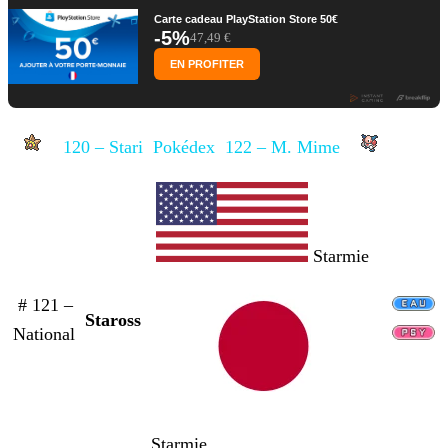
Carte cadeau PlayStation Store 50€
-5%
47,49 €
EN PROFITER
120 – Stari
Pokédex
122 – M. Mime
Starmie
# 121 –
Staross
National
Starmie