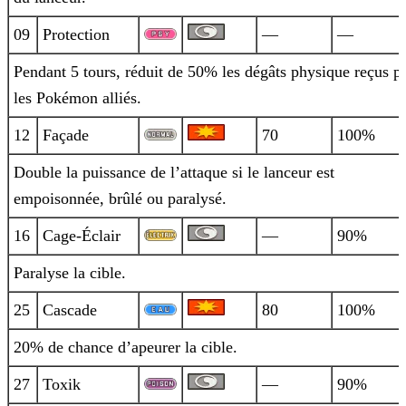
09
Protection
—
—
Pendant 5 tours, réduit de 50% les dégâts physique reçus p
les Pokémon alliés.
12
Façade
70
100%
Double la puissance de l’attaque si le lanceur est
empoisonnée, brûlé ou paralysé.
16
Cage-Éclair
—
90%
Paralyse la cible.
25
Cascade
80
100%
20% de chance d’apeurer la cible.
27
Toxik
—
90%