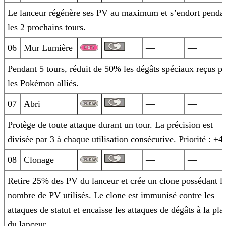
Le lanceur régénère ses PV au maximum et s’endort penda
les 2 prochains tours.
06
Mur Lumière
—
—
Pendant 5 tours, réduit de 50% les dégâts spéciaux reçus pa
les Pokémon alliés.
07
Abri
—
—
Protège de toute attaque durant un tour. La précision est
divisée par 3 à chaque utilisation consécutive. Priorité : +4.
08
Clonage
—
—
Retire 25% des PV du lanceur et crée un clone possédant l
nombre de PV utilisés. Le clone est immunisé contre les
attaques de statut et
encaisse les attaques de dégâts à la pla
du lanceur.