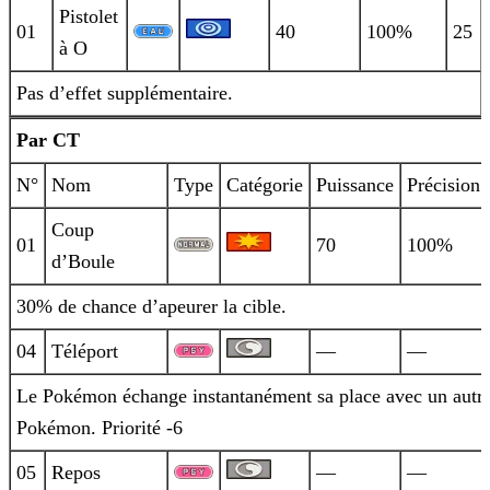
Pistolet
01
40
100%
25
à O
Pas d’effet supplémentaire.
Par CT
N°
Nom
Type
Catégorie
Puissance
Précision
Coup
01
70
100%
d’Boule
30% de chance d’apeurer la cible.
04
Téléport
—
—
Le Pokémon échange instantanément sa place avec un autr
Pokémon. Priorité -6
05
Repos
—
—