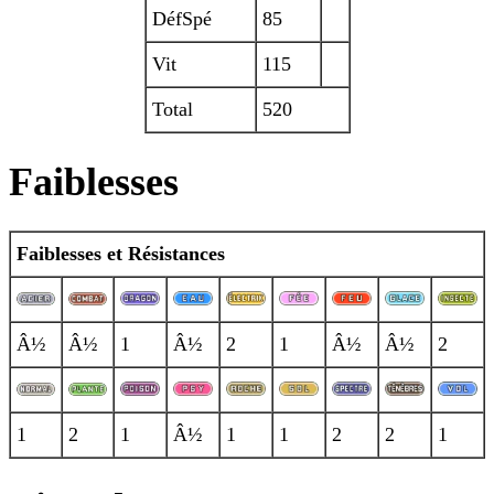
DéfSpé
85
Vit
115
Total
520
Faiblesses
Faiblesses et Résistances
Â½
Â½
1
Â½
2
1
Â½
Â½
2
1
2
1
Â½
1
1
2
2
1