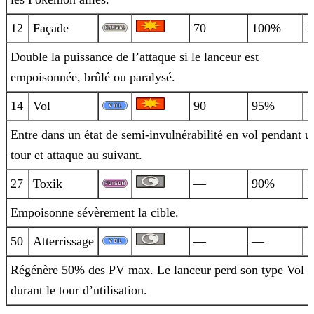
12
Façade
70
100%
2
Double la puissance de l’attaque si le lanceur est
empoisonnée, brûlé ou paralysé.
14
Vol
90
95%
1
Entre dans un état de semi-invulnérabilité en vol pendant u
tour et attaque au suivant.
27
Toxik
—
90%
1
Empoisonne sévèrement la cible.
50
Atterrissage
—
—
1
Régénère 50% des PV max. Le lanceur perd son type Vol
durant le tour d’utilisation.