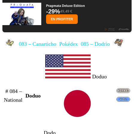
Pragmata Deluxe Edition
-29%
49,49 €
EN PROFITER
083 – Canarticho
Pokédex
085 – Dodrio
Doduo
# 084 –
Doduo
National
Dodo