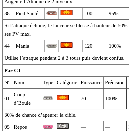
Augente l’Attaque de 2 niveaux.
38
Pied Sauté
100
95%
Si l’attaque échoue, le lanceur se blesse à hauteur de 50% 
ses PV max.
44
Mania
120
100%
Utilise l’attaque pendant 2 à 3 tours puis devient confus.
Par CT
N°
Nom
Type
Catégorie
Puissance
Précision
P
Coup
01
70
100%
1
d’Boule
30% de chance d’apeurer la cible.
05
Repos
—
—
1