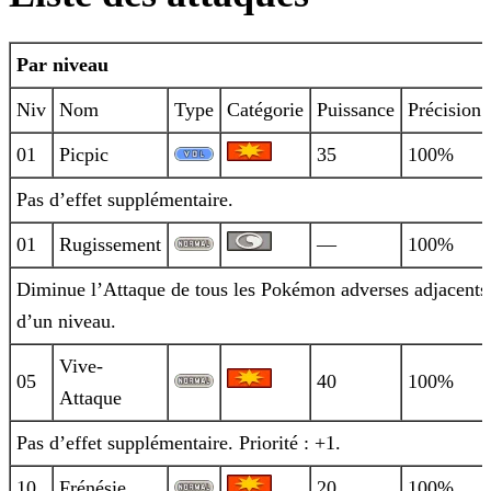
Par niveau
Niv
Nom
Type
Catégorie
Puissance
Précision
01
Picpic
35
100%
Pas d’effet supplémentaire.
01
Rugissement
—
100%
Diminue l’Attaque de tous les Pokémon adverses adjacents
d’un niveau.
Vive-
05
40
100%
Attaque
Pas d’effet supplémentaire. Priorité : +1.
10
Frénésie
20
100%