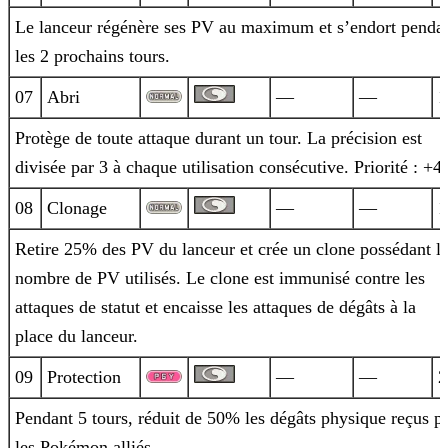
Le lanceur régénère ses PV au maximum et s’endort penda
les 2 prochains tours.
07
Abri
—
—
1
Protège de toute attaque durant un tour. La précision est
divisée par 3 à chaque utilisation consécutive. Priorité : +4.
08
Clonage
—
—
1
Retire 25% des PV du lanceur et crée un clone possédant l
nombre de PV utilisés. Le clone est immunisé contre les
attaques de statut et
encaisse les attaques de dégâts à la
place du lanceur.
09
Protection
—
—
2
Pendant 5 tours, réduit de 50% les dégâts physique reçus p
les Pokémon alliés.