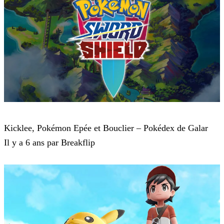
Pokémon : Let's Go, Pikachu et Pokémon : Let's Go, Évoli
Kicklee, Pokémon Epée et Bouclier – Pokédex de Galar
Il y a 6 ans par Breakflip