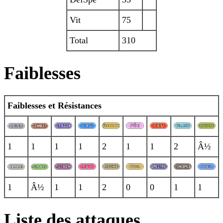
Vit
75
Total
310
Faiblesses
Faiblesses et Résistances
1
1
1
1
2
1
1
2
Â½
1
Â½
1
1
2
0
0
1
1
Liste des attaques