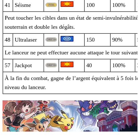
41
Séisme
100
100%
1
Peut toucher les cibles dans un état de semi-invulnérabilité
souterrain et double les dégâts.
48
Ultralaser
150
90%
5
Le lanceur ne peut effectuer aucune attaque le tour suivant.
57
Jackpot
40
100%
2
À la fin du combat, gagne de l’argent équivalent à 5 fois le
niveau du lanceur.