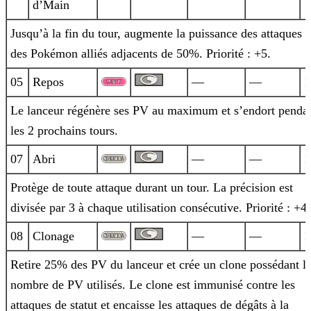
d’Main
Jusqu’à la fin du tour, augmente la puissance des attaques
des Pokémon alliés adjacents de 50%. Priorité : +5.
05
Repos
—
—
1
Le lanceur régénère ses PV au maximum et s’endort penda
les 2 prochains tours.
07
Abri
—
—
1
Protège de toute attaque durant un tour. La précision est
divisée par 3 à chaque utilisation consécutive. Priorité : +4.
08
Clonage
—
—
1
Retire 25% des PV du lanceur et crée un clone possédant l
nombre de PV utilisés. Le clone est immunisé contre les
attaques de statut et
encaisse les attaques de dégâts à la