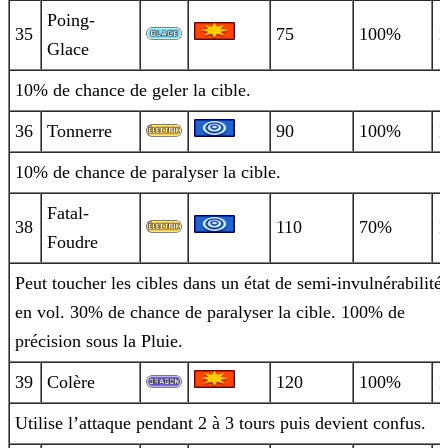
Poing-
35
75
100%
1
Glace
10% de chance de geler la cible.
36
Tonnerre
90
100%
1
10% de chance de paralyser la cible.
Fatal-
38
110
70%
1
Foudre
Peut toucher les cibles dans un état de semi-invulnérabilité
en vol. 30% de chance de paralyser la cible. 100% de
précision sous la
Pluie.
39
Colère
120
100%
1
Utilise l’attaque pendant 2 à 3 tours puis devient confus.