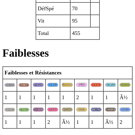
DéfSpé
70
Vit
95
Total
455
Faiblesses
Faiblesses et Résistances
1
1
1
1
1
2
1
1
Â½
1
1
1
2
Â½
1
1
Â½
2