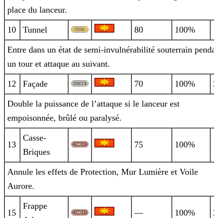
place du lanceur.
10
Tunnel
80
100%
1
Entre dans un état de semi-invulnérabilité souterrain penda
un tour et attaque au suivant.
12
Façade
70
100%
2
Double la puissance de l’attaque si le lanceur est
empoisonnée, brûlé ou paralysé.
Casse-
13
75
100%
1
Briques
Annule les effets de Protection, Mur Lumière et Voile
Aurore.
Frappe
15
—
100%
2