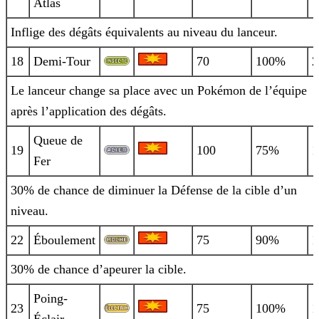
Atlas
Inflige des dégâts équivalents au niveau du lanceur.
18
Demi-Tour
70
100%
2
Le lanceur change sa place avec un Pokémon de l’équipe
après l’application des dégâts.
Queue de
19
100
75%
1
Fer
30% de chance de diminuer la Défense de la cible d’un
niveau.
22
Éboulement
75
90%
1
30% de chance d’apeurer la cible.
Poing-
23
75
100%
1