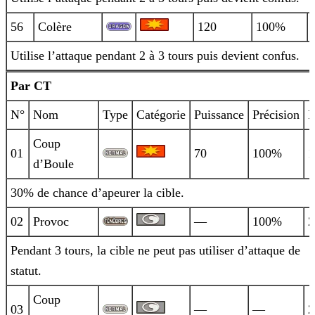
56
Colère
120
100%
Utilise l’attaque pendant 2 à 3 tours puis devient confus.
Par CT
N°
Nom
Type
Catégorie
Puissance
Précision
P
Coup
01
70
100%
1
d’Boule
30% de chance d’apeurer la cible.
02
Provoc
—
100%
2
Pendant 3 tours, la cible ne peut pas utiliser d’attaque de
statut.
Coup
03
—
—
2