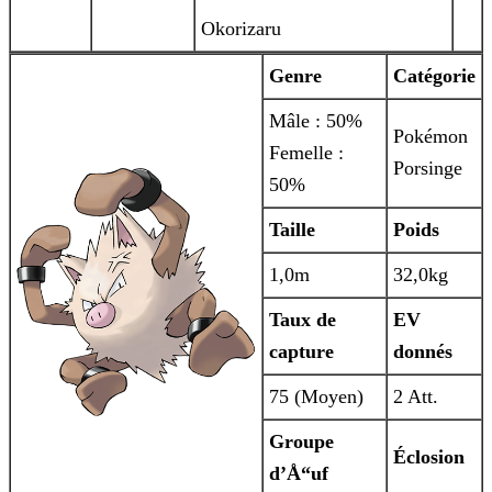
Okorizaru
Genre
Catégorie
Mâle : 50%
Pokémon
Femelle :
Porsinge
50%
Taille
Poids
1,0m
32,0kg
Taux de
EV
capture
donnés
75 (Moyen)
2 Att.
Groupe
Éclosion
d’Å“uf