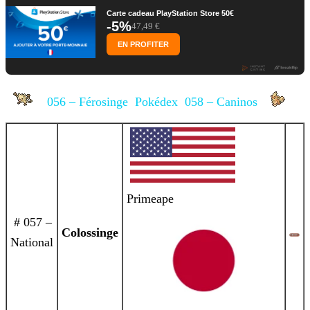
Carte cadeau PlayStation Store 50€
-5%
47,49 €
EN PROFITER
056 – Férosinge
Pokédex
058 – Caninos
Primeape
# 057 –
Colossinge
National