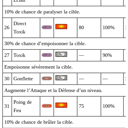
Éclair
10% de chance de paralyser la cible.
Direct
26
80
100%
2
Toxik
30% de chance d’empoisonner la cible.
27
Toxik
—
90%
1
Empoisonne sévèrement la cible.
30
Gonflette
—
—
2
Augmente l’Attaque et la Défense d’un niveau.
Poing de
31
75
100%
1
Feu
10% de chance de brûler la cible.