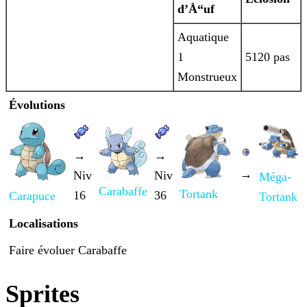
d’Å“uf
Aquatique
1
5120 pas
Monstrueux
Évolutions
→
→
→
Niv
Niv
Méga-
Carabaffe
Tortank
16
36
Carapuce
Tortank
Localisations
Faire évoluer Carabaffe
Sprites