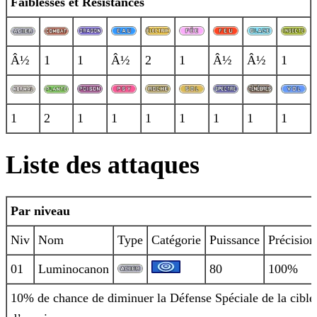
Faiblesses et Résistances
Â½
1
1
Â½
2
1
Â½
Â½
1
1
2
1
1
1
1
1
1
1
Liste des attaques
Par niveau
Niv
Nom
Type
Catégorie
Puissance
Précision
01
Luminocanon
80
100%
10% de chance de diminuer la Défense Spéciale de la cible