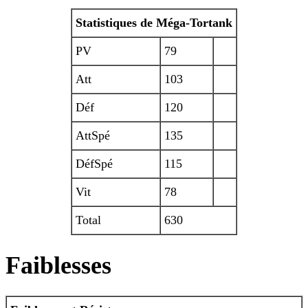
Statistiques de Méga-Tortank
PV
79
Att
103
Déf
120
AttSpé
135
DéfSpé
115
Vit
78
Total
630
Faiblesses