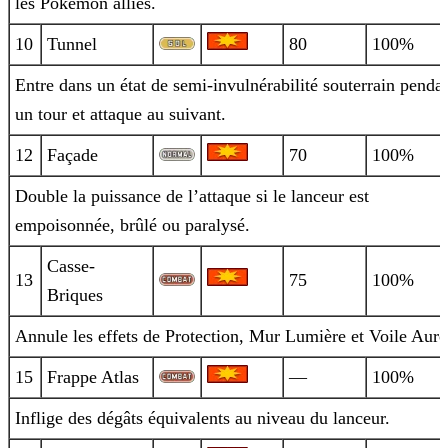
les Pokémon alliés.
10
Tunnel
80
100%
Entre dans un état de semi-invulnérabilité souterrain penda
un tour et attaque au suivant.
12
Façade
70
100%
Double la puissance de l’attaque si le lanceur est
empoisonnée, brûlé ou paralysé.
Casse-
13
75
100%
Briques
Annule les effets de Protection, Mur Lumière et Voile Auro
15
Frappe Atlas
—
100%
Inflige des dégâts équivalents au niveau du lanceur.