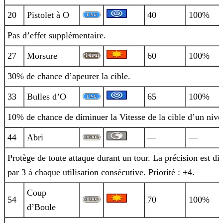
20
Pistolet à O
40
100%
Pas d’effet supplémentaire.
27
Morsure
60
100%
30% de chance d’apeurer la cible.
33
Bulles d’O
65
100%
10% de chance de diminuer la Vitesse de la cible d’un nive
44
Abri
—
—
Protège de toute attaque durant un tour. La précision est di
par 3 à chaque utilisation consécutive. Priorité : +4.
Coup
54
70
100%
d’Boule