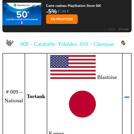
Carte cadeau PlayStation Store 50€
-5%
47,49 €
EN PROFITER
008 – Carabaffe
Pokédex
010 – Chenipan
Blastoise
# 009 –
Tortank
National
Kamex