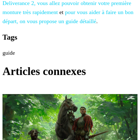
Deliverance 2, vous
allez pouvoir obtenir votre première
monture très rapidement
et
pour vous aider à faire un bon
départ, on vous propose un guide
détaillé
.
Tags
guide
Articles connexes