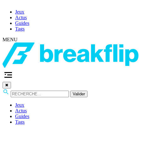
Jeux
Actus
Guides
Tags
MENU
✖
Valider
Jeux
Actus
Guides
Tags