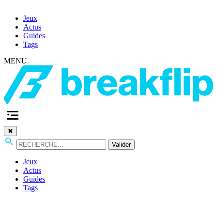
Jeux
Actus
Guides
Tags
MENU
✖
Valider
Jeux
Actus
Guides
Tags