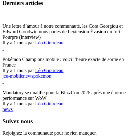
Derniers articles
Hearthstone
Une lettre d’amour à notre communauté, les Cora Georgiou et
Edward Goodwin nous parles de l’extension Évasion du fort
Pourpre (Interview)
Il y a 1 mois par
Léo Girardeau
Pokémon Champions
Pokémon Champions mobile : voici l’heure exacte de sortie en
France
Il y a 1 mois par
Léo Girardeau
jeu-mobile
news
pokemon
World of Warcraft
Mandatory se qualifie pour la BlizzCon 2026 après une énorme
performance sur WoW
Il y a 1 mois par
Léo Girardeau
news
Suivez-nous
Rejoignez la communauté pour ne rien manquer.