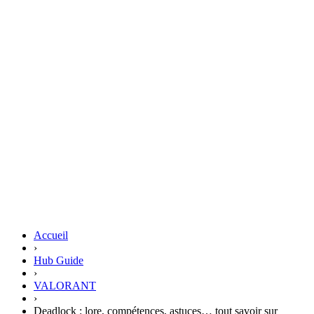
Accueil
›
Hub Guide
›
VALORANT
›
Deadlock : lore, compétences, astuces… tout savoir sur