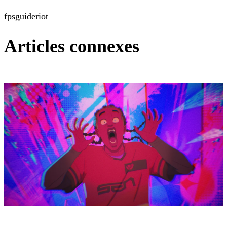
fps
guide
riot
Articles connexes
VALORANT