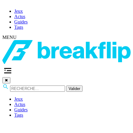
Jeux
Actus
Guides
Tags
MENU
✖
Valider
Jeux
Actus
Guides
Tags