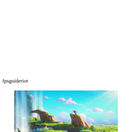
fps
guide
riot