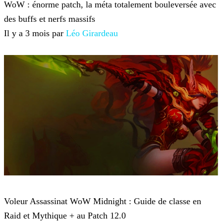
WoW : énorme patch, la méta totalement bouleversée avec
des buffs et nerfs massifs
Il y a 3 mois par
Léo Girardeau
World of Warcraft
Voleur Assassinat WoW Midnight : Guide de classe en
Raid et Mythique + au Patch 12.0