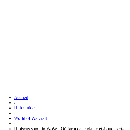
Accueil
›
Hub Guide
›
World of Warcraft
›
Hibiscus sanguin WoW : Où farm cette plante et à quoi sert-