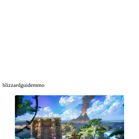
blizzard
guide
mmo