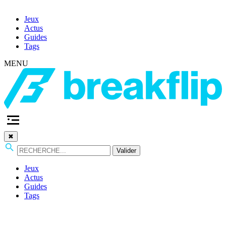
Jeux
Actus
Guides
Tags
MENU
✖
Valider
Jeux
Actus
Guides
Tags