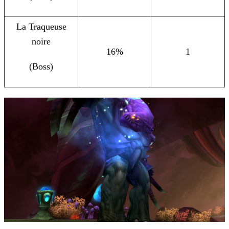
La Traqueuse
noire
16%
1
(Boss)