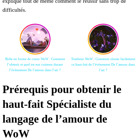
explique tout de même comment le réussir sans trop de
difficultés.
Boîte en forme de coeur WoW : Comment
Tombeur WoW : Comment réussir facilement
l’obtenir et quel est son contenu durant
ce haut-fait de l’événement De l’amour dans
l’événement De l’amour dans l’air ?
l’air ?
Prérequis pour obtenir le
haut-fait Spécialiste du
langage de l’amour de
WoW