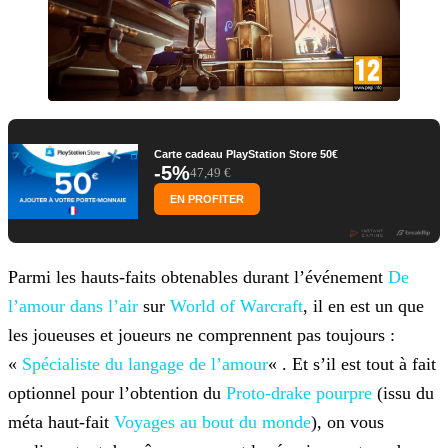
Carte cadeau PlayStation Store 50€
-5%
47,49 €
EN PROFITER
Parmi les hauts-faits obtenables durant l’événement
De
l’amour dans l’air
sur
World of Warcraft
, il en est un que
les joueuses et joueurs ne comprennent pas toujours :
«
Spécialiste du langage de l’amour
« . Et s’il est tout à fait
optionnel pour l’obtention du
Proto-drake pourpre
(issu du
méta haut-fait
Voyages au bout du monde
), on vous