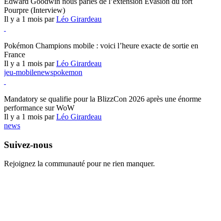
Edward Goodwin nous parles de l’extension Évasion du fort
Pourpre (Interview)
Il y a 1 mois par
Léo Girardeau
Pokémon Champions
Pokémon Champions mobile : voici l’heure exacte de sortie en
France
Il y a 1 mois par
Léo Girardeau
jeu-mobile
news
pokemon
World of Warcraft
Mandatory se qualifie pour la BlizzCon 2026 après une énorme
performance sur WoW
Il y a 1 mois par
Léo Girardeau
news
Suivez-nous
Rejoignez la communauté pour ne rien manquer.