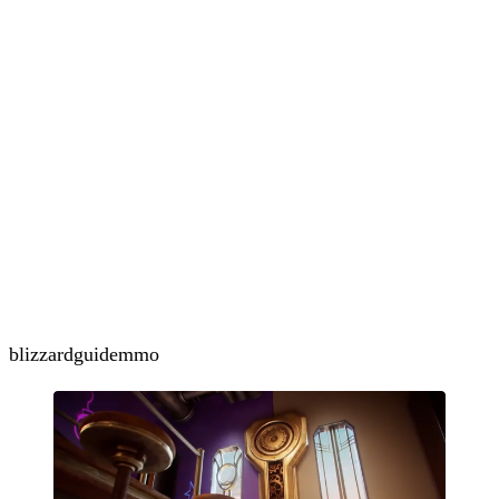
blizzard
guide
mmo