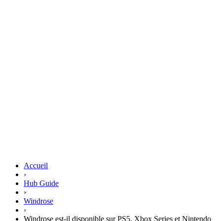
Accueil
›
Hub Guide
›
Windrose
›
Windrose est-il disponible sur PS5, Xbox Series et Nintendo