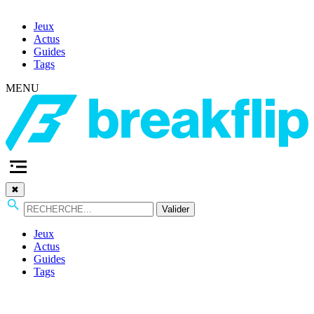
Jeux
Actus
Guides
Tags
MENU
✖
Valider
Jeux
Actus
Guides
Tags