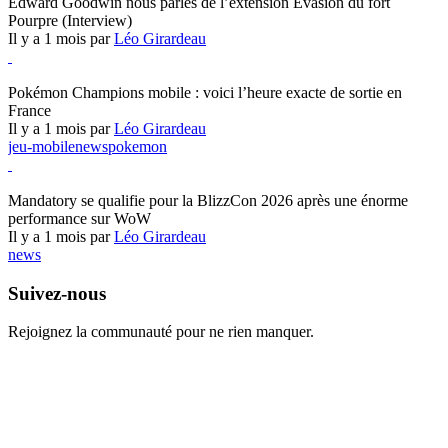
Edward Goodwin nous parles de l’extension Évasion du fort
Pourpre (Interview)
Il y a 1 mois par
Léo Girardeau
Pokémon Champions
Pokémon Champions mobile : voici l’heure exacte de sortie en
France
Il y a 1 mois par
Léo Girardeau
jeu-mobile
news
pokemon
World of Warcraft
Mandatory se qualifie pour la BlizzCon 2026 après une énorme
performance sur WoW
Il y a 1 mois par
Léo Girardeau
news
Suivez-nous
Rejoignez la communauté pour ne rien manquer.