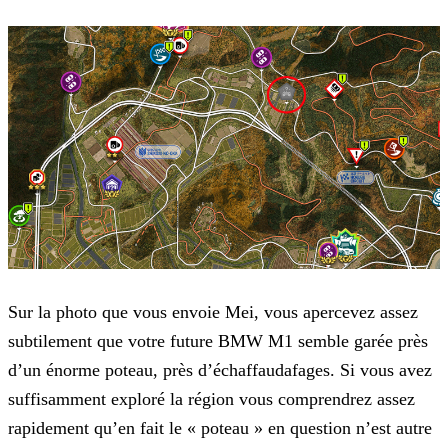
Sur la photo que vous envoie Mei, vous apercevez assez
subtilement que votre future BMW M1 semble garée près
d’un énorme poteau, près d’échaffaudafages. Si vous avez
suffisamment exploré la région vous comprendrez assez
rapidement qu’en fait le « poteau » en question n’est autre