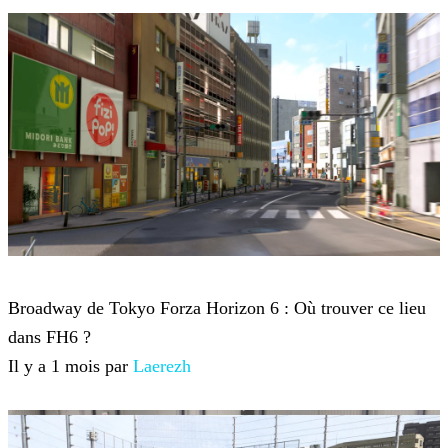
Forza Horizon 6
Broadway de Tokyo Forza Horizon 6 : Où trouver ce lieu
dans FH6 ?
Il y a 1 mois par
Laerezh