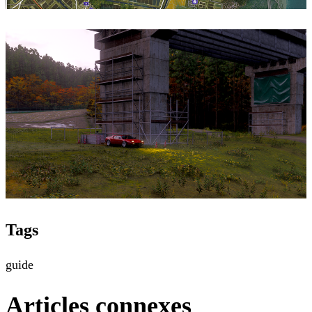
Tags
guide
Articles connexes