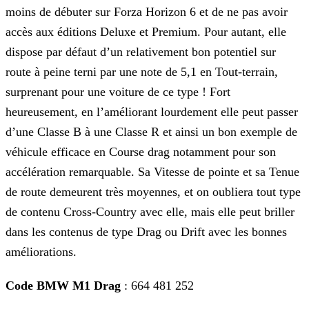
moins de débuter sur Forza Horizon 6 et de ne pas avoir
accès aux éditions Deluxe et Premium. Pour autant, elle
dispose par défaut d’un relativement bon potentiel sur
route à peine terni par une note de 5,1 en Tout-terrain,
surprenant pour une voiture de ce type ! Fort
heureusement, en l’améliorant lourdement elle peut passer
d’une Classe B à une Classe R et ainsi un bon exemple de
véhicule efficace en Course drag notamment pour son
accélération remarquable. Sa Vitesse de pointe et sa Tenue
de route demeurent très moyennes, et on oubliera tout type
de contenu Cross-Country avec elle, mais elle peut briller
dans les contenus de type Drag ou Drift avec les bonnes
améliorations.
Code BMW M1 Drag
: 664 481 252