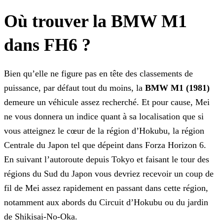
Où trouver la BMW M1
dans FH6 ?
Bien qu’elle ne figure pas en tête des classements de
puissance, par défaut tout du moins, la
BMW M1 (1981)
demeure un véhicule assez recherché. Et pour cause, Mei
ne vous donnera un indice quant à sa localisation que si
vous atteignez le cœur de la région d’Hokubu, la région
Centrale du Japon tel que dépeint dans Forza Horizon 6.
En suivant l’autoroute depuis Tokyo et faisant le tour des
régions du Sud du Japon vous devriez recevoir un coup de
fil de Mei assez rapidement en passant dans cette région,
notamment aux abords du Circuit d’Hokubu ou du jardin
de Shikisai-No-Oka.