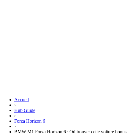
Accueil
›
Hub Guide
›
Forza Horizon 6
›
BMW M1 Forza Horizon 6 : Où trouver cette voiture bonus