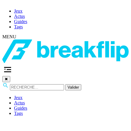
Jeux
Actus
Guides
Tags
MENU
✖
Valider
Jeux
Actus
Guides
Tags