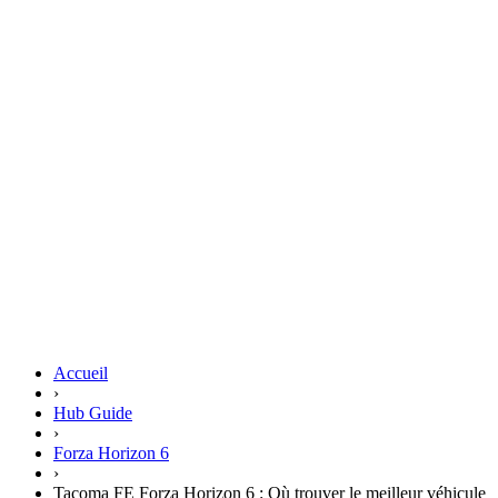
Accueil
›
Hub Guide
›
Forza Horizon 6
›
Tacoma FE Forza Horizon 6 : Où trouver le meilleur véhicule