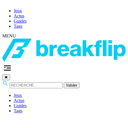
Jeux
Actus
Guides
Tags
MENU
✖
Valider
Jeux
Actus
Guides
Tags