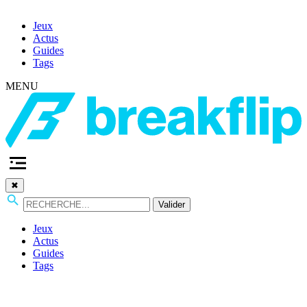
Jeux
Actus
Guides
Tags
MENU
✖
Valider
Jeux
Actus
Guides
Tags