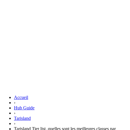
Accueil
›
Hub Guide
›
Tarisland
›
Tarisland Tier list, quelles sont les meilleures classes par