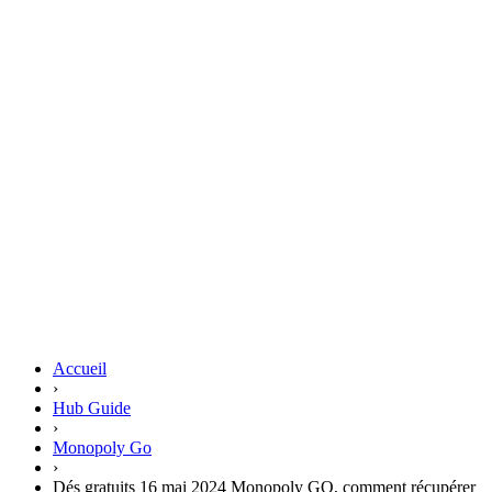
Accueil
›
Hub Guide
›
Monopoly Go
›
Dés gratuits 16 mai 2024 Monopoly GO, comment récupérer