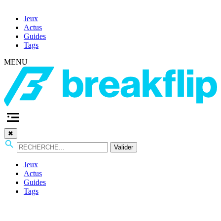
Jeux
Actus
Guides
Tags
MENU
✖
Valider
Jeux
Actus
Guides
Tags