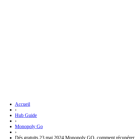
Accueil
›
Hub Guide
›
Monopoly Go
›
Dés gratuits 23 mai 2024 Monopoly GO, comment récupérer