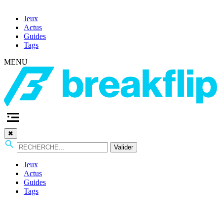
Jeux
Actus
Guides
Tags
MENU
✖
Valider
Jeux
Actus
Guides
Tags