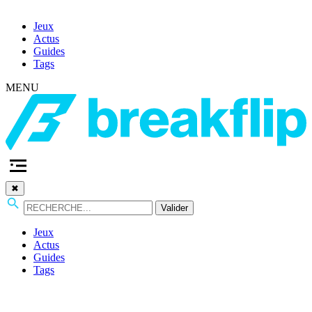
Jeux
Actus
Guides
Tags
MENU
✖
Valider
Jeux
Actus
Guides
Tags