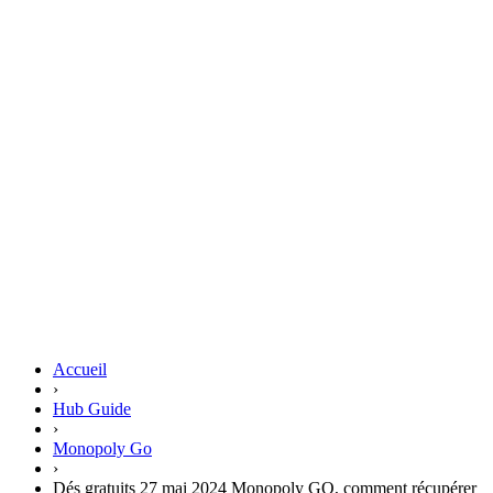
Accueil
›
Hub Guide
›
Monopoly Go
›
Dés gratuits 27 mai 2024 Monopoly GO, comment récupérer