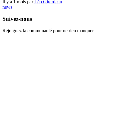
Edward Goodwin nous parles de l’extension Évasion du fort
Pourpre (Interview)
Il y a 1 mois par
Léo Girardeau
Pokémon Champions
Pokémon Champions mobile : voici l’heure exacte de sortie en
France
Il y a 1 mois par
Léo Girardeau
jeu-mobile
news
pokemon
World of Warcraft
Mandatory se qualifie pour la BlizzCon 2026 après une énorme
performance sur WoW
Il y a 1 mois par
Léo Girardeau
news
Suivez-nous
Rejoignez la communauté pour ne rien manquer.